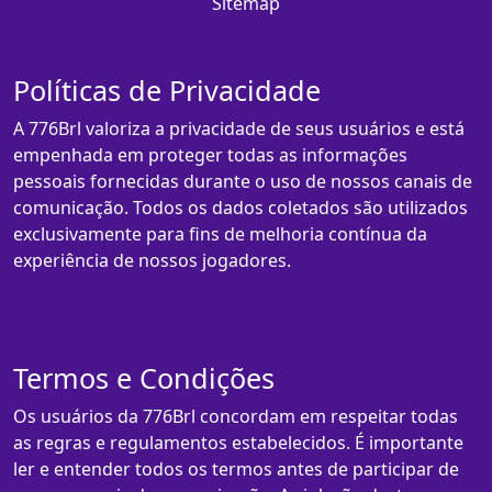
Sitemap
Políticas de Privacidade
A 776Brl valoriza a privacidade de seus usuários e está
empenhada em proteger todas as informações
pessoais fornecidas durante o uso de nossos canais de
comunicação. Todos os dados coletados são utilizados
exclusivamente para fins de melhoria contínua da
experiência de nossos jogadores.
Termos e Condições
Os usuários da 776Brl concordam em respeitar todas
as regras e regulamentos estabelecidos. É importante
ler e entender todos os termos antes de participar de