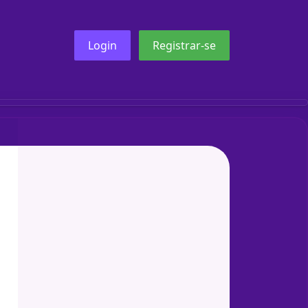
Login
Registrar-se