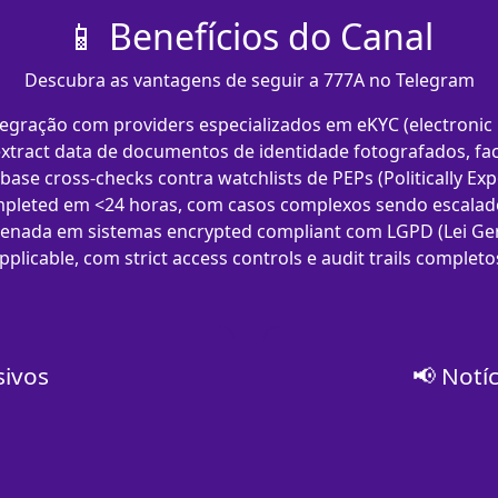
📱 Benefícios do Canal
Descubra as vantagens de seguir a 777A no Telegram
a integração com providers especializados em eKYC (elect
extract data de documentos de identidade fotografados, faci
abase cross-checks contra watchlists de PEPs (Politically Ex
 completed em <24 horas, com casos complexos sendo escala
zenada em sistemas encrypted compliant com LGPD (Lei Ge
pplicable, com strict access controls e audit trails completo
sivos
📢 Notí