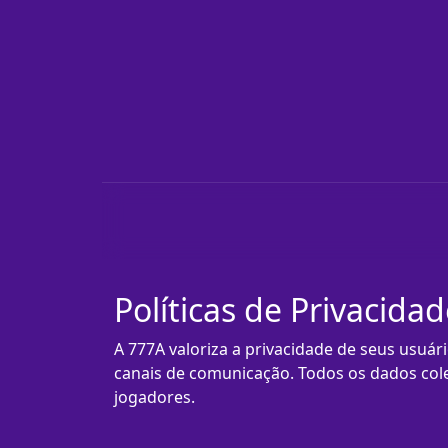
Políticas de Privacida
A 777A valoriza a privacidade de seus usuá
canais de comunicação. Todos os dados cole
jogadores.