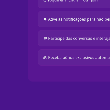
👆 Toque em "Entrar" ou "Join"
🔔 Ative as notificações para não p
💬 Participe das conversas e interaj
🎁 Receba bônus exclusivos autom