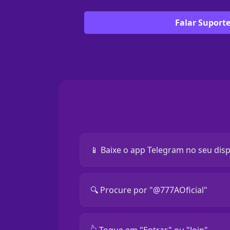
Falar Suport
📱 Baixe o app Telegram no seu disp
🔍 Procure por "@777AOficial"