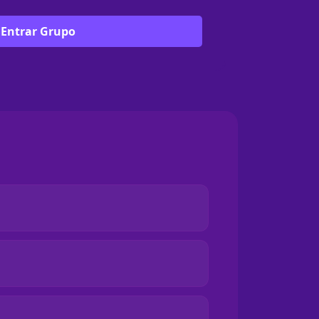
Entrar Grupo