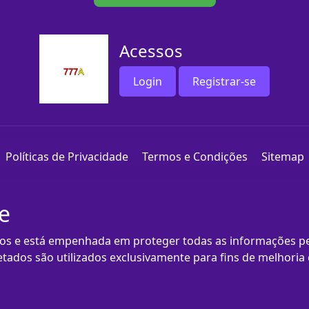
Acessos
Login
Registrar-se
Políticas de Privacidade
Termos e Condições
Sitemap
de
rios e está empenhada em proteger todas as informações p
tados são utilizados exclusivamente para fins de melhoria