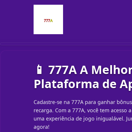
📱 777A A Melho
Plataforma de A
Cadastre-se na 777A para ganhar bônus
recarga. Com a 777A, você tem acesso a
uma experiência de jogo inigualável. J
agora!