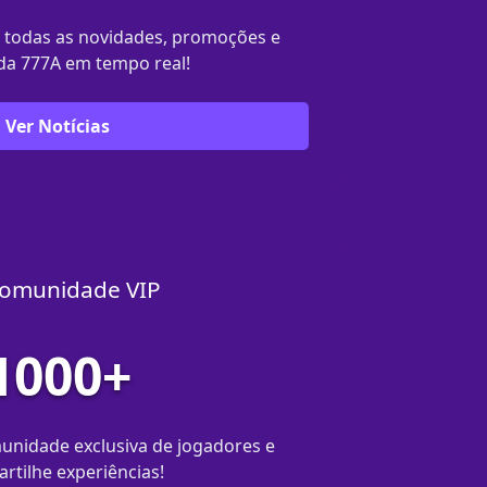
e todas as novidades, promoções e
da 777A em tempo real!
Ver Notícias
Comunidade VIP
1000+
unidade exclusiva de jogadores e
rtilhe experiências!