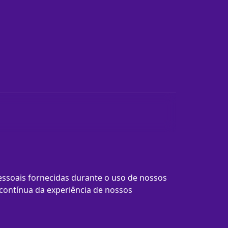
essoais fornecidas durante o uso de nossos
 contínua da experiência de nossos