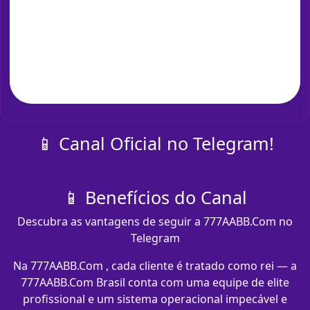
📱 Canal Oficial no Telegram!
📱 Benefícios do Canal
Descubra as vantagens de seguir a 777AABB.Com no
Telegram
Na 777AABB.Com , cada cliente é tratado como rei — a
777AABB.Com Brasil conta com uma equipe de elite
profissional e um sistema operacional impecável e