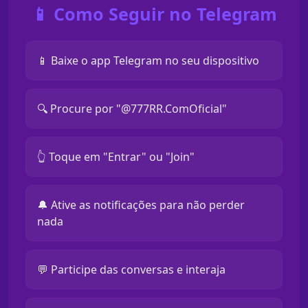
📱 Como Seguir no Telegram
📱 Baixe o app Telegram no seu dispositivo
🔍 Procure por "@777RR.ComOficial"
👆 Toque em "Entrar" ou "Join"
🔔 Ative as notificações para não perder
nada
💬 Participe das conversas e interaja