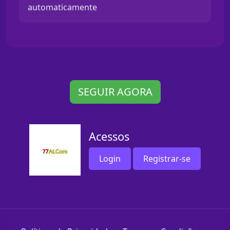
automaticamente
SEGUIR AGORA
Acessos
Login
Registrar-se