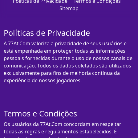
Políticas de Privacidade
Termos e Condições
Sitemap
Políticas de Privacidade
A 77At.Com valoriza a privacidade de seus usuários e
está empenhada em proteger todas as informações
pessoais fornecidas durante o uso de nossos canais de
comunicação. Todos os dados coletados são utilizados
exclusivamente para fins de melhoria contínua da
experiência de nossos jogadores.
Termos e Condições
Os usuários da 77At.Com concordam em respeitar
todas as regras e regulamentos estabelecidos. É