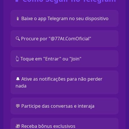
📱 Baixe o app Telegram no seu dispositivo
🔍 Procure por "@77At.ComOficial"
👆 Toque em "Entrar" ou "Join"
🔔 Ative as notificações para não perder
nada
💬 Participe das conversas e interaja
🎁 Receba bônus exclusivos