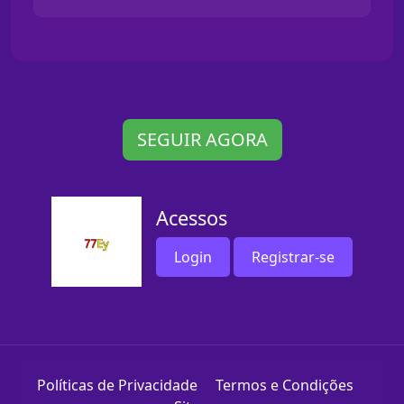
SEGUIR AGORA
Acessos
Login
Registrar-se
Políticas de Privacidade
Termos e Condições