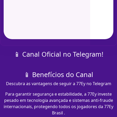
📱 Canal Oficial no Telegram!
📱 Benefícios do Canal
Descubra as vantagens de seguir a 77Ey no Telegram
Para garantir segurança e estabilidade, a 77Ey investe
pesado em tecnologia avançada e sistemas anti-fraude
internacionais, protegendo todos os jogadores da 77Ey
Brasil .