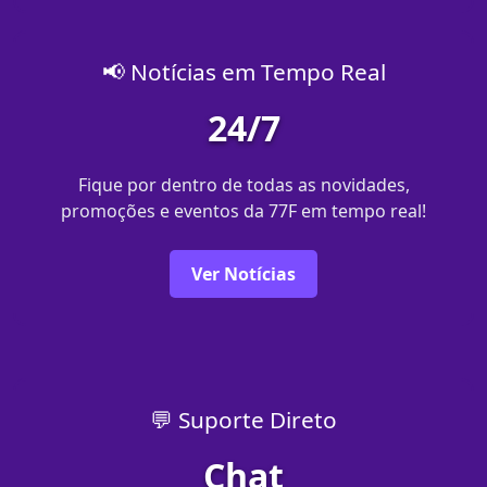
📢 Notícias em Tempo Real
24/7
Fique por dentro de todas as novidades,
promoções e eventos da 77F em tempo real!
Ver Notícias
💬 Suporte Direto
Chat