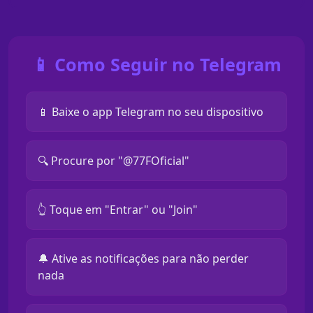
📱 Como Seguir no Telegram
📱 Baixe o app Telegram no seu dispositivo
🔍 Procure por "@77FOficial"
👆 Toque em "Entrar" ou "Join"
🔔 Ative as notificações para não perder
nada