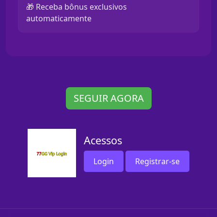
🎁 Receba bônus exclusivos
automaticamente
SEGUIR AGORA
Acessos
Login
Registrar-se