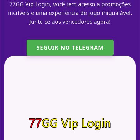
77GG Vip Login, você tem acesso a promoções
incríveis e uma experiência de jogo inigualável.
Junte-se aos vencedores agora!
SEGUIR NO TELEGRAM