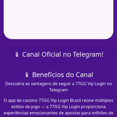
📱 Canal Oficial no Telegram!
📱 Benefícios do Canal
Descubra as vantagens de seguir a 77GG Vip Login no
Telegram
O app de cassino 77GG Vip Login Brasil reúne múltiplos
estilos de jogo — a 77GG Vip Login proporciona
experiências emocionantes de apostas para milhões de