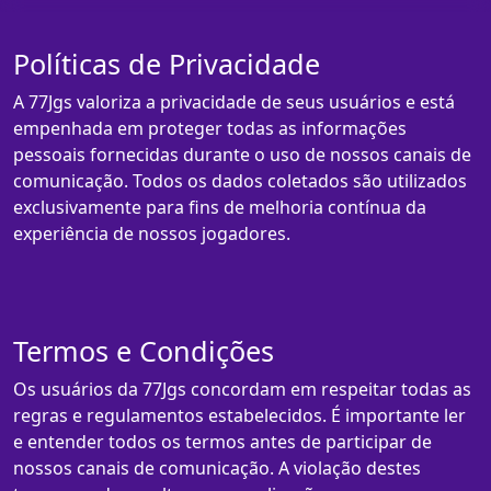
Políticas de Privacidade
A 77Jgs valoriza a privacidade de seus usuários e está
empenhada em proteger todas as informações
pessoais fornecidas durante o uso de nossos canais de
comunicação. Todos os dados coletados são utilizados
exclusivamente para fins de melhoria contínua da
experiência de nossos jogadores.
Termos e Condições
Os usuários da 77Jgs concordam em respeitar todas as
regras e regulamentos estabelecidos. É importante ler
e entender todos os termos antes de participar de
nossos canais de comunicação. A violação destes