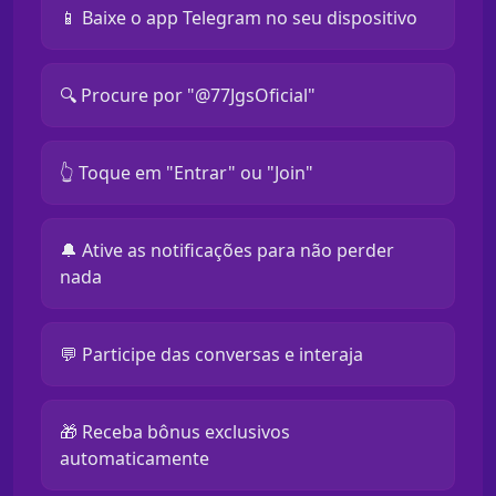
📱 Baixe o app Telegram no seu dispositivo
🔍 Procure por "@77JgsOficial"
👆 Toque em "Entrar" ou "Join"
🔔 Ative as notificações para não perder
nada
💬 Participe das conversas e interaja
🎁 Receba bônus exclusivos
automaticamente