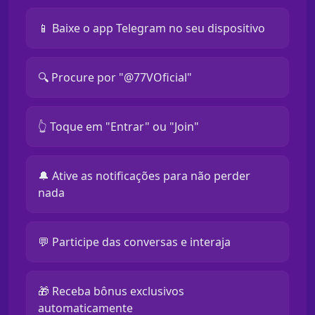
📱 Baixe o app Telegram no seu dispositivo
🔍 Procure por "@77VOficial"
👆 Toque em "Entrar" ou "Join"
🔔 Ative as notificações para não perder
nada
💬 Participe das conversas e interaja
🎁 Receba bônus exclusivos
automaticamente