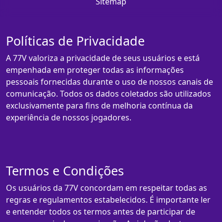
Sitemap
Políticas de Privacidade
A 77V valoriza a privacidade de seus usuários e está
empenhada em proteger todas as informações
pessoais fornecidas durante o uso de nossos canais de
comunicação. Todos os dados coletados são utilizados
exclusivamente para fins de melhoria contínua da
experiência de nossos jogadores.
Termos e Condições
Os usuários da 77V concordam em respeitar todas as
regras e regulamentos estabelecidos. É importante ler
e entender todos os termos antes de participar de