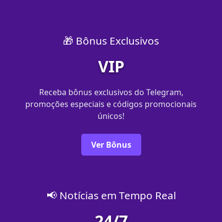
🎁 Bônus Exclusivos
VIP
Receba bônus exclusivos do Telegram,
promoções especiais e códigos promocionais
únicos!
Ver Bônus
📢 Notícias em Tempo Real
24/7