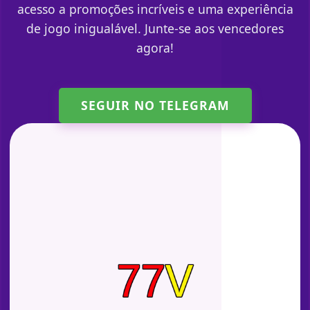
acesso a promoções incríveis e uma experiência
de jogo inigualável. Junte-se aos vencedores
agora!
SEGUIR NO TELEGRAM