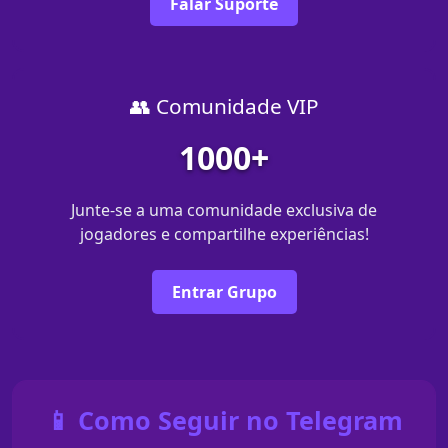
Falar Suporte
👥 Comunidade VIP
1000+
Junte-se a uma comunidade exclusiva de
jogadores e compartilhe experiências!
Entrar Grupo
📱 Como Seguir no Telegram