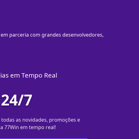
o, em parceria com grandes desenvolvedores,
cias em Tempo Real
24/7
e todas as novidades, promoções e
a 77Win em tempo real!