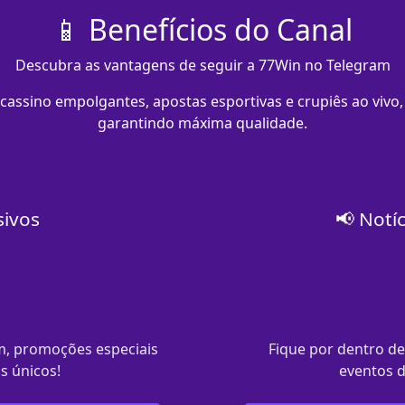
📱 Benefícios do Canal
Descubra as vantagens de seguir a 77Win no Telegram
e cassino empolgantes, apostas esportivas e crupiês ao viv
garantindo máxima qualidade.
sivos
📢 Notí
m, promoções especiais
Fique por dentro d
s únicos!
eventos d