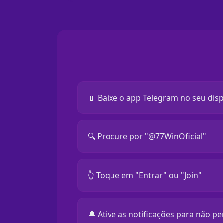
📱 Baixe o app Telegram no seu disp
🔍 Procure por "@77WinOficial"
👆 Toque em "Entrar" ou "Join"
🔔 Ative as notificações para não p