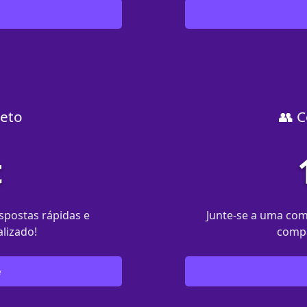
reto
👥 
t
espostas rápidas e
Junte-se a uma com
lizado!
compa
e