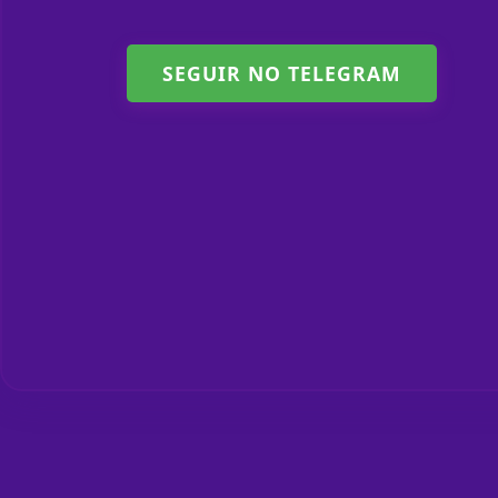
SEGUIR NO TELEGRAM