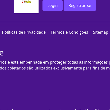
Login
Registrar-se
Políticas de Privacidade
Termos e Condições
Sitemap
de
ários e está empenhada em proteger todas as informações 
os coletados são utilizados exclusivamente para fins de m