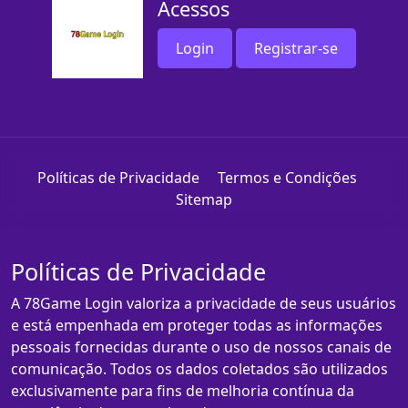
Acessos
Login
Registrar-se
Políticas de Privacidade
Termos e Condições
Sitemap
Políticas de Privacidade
A 78Game Login valoriza a privacidade de seus usuários
e está empenhada em proteger todas as informações
pessoais fornecidas durante o uso de nossos canais de
comunicação. Todos os dados coletados são utilizados
exclusivamente para fins de melhoria contínua da