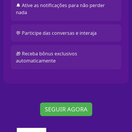
🔔 Ative as notificações para não perder
nada
💬 Participe das conversas e interaja
🎁 Receba bônus exclusivos
automaticamente
SEGUIR AGORA