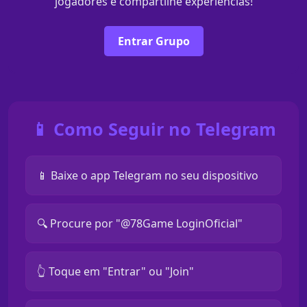
jogadores e compartilhe experiências!
Entrar Grupo
📱 Como Seguir no Telegram
📱 Baixe o app Telegram no seu dispositivo
🔍 Procure por "@78Game LoginOficial"
👆 Toque em "Entrar" ou "Join"