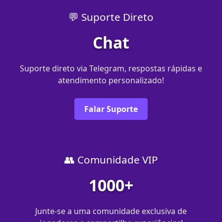
💬 Suporte Direto
Chat
Suporte direto via Telegram, respostas rápidas e
atendimento personalizado!
Falar Suporte
👥 Comunidade VIP
1000+
Junte-se a uma comunidade exclusiva de