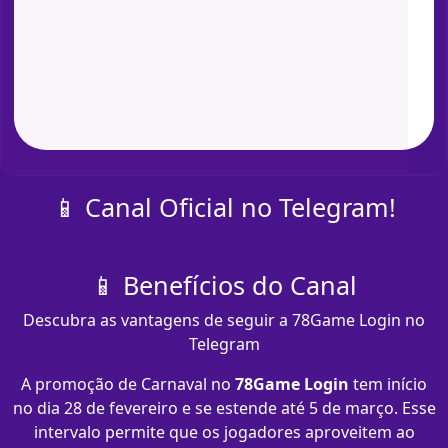
📱 Canal Oficial no Telegram!
📱 Benefícios do Canal
Descubra as vantagens de seguir a 78Game Login no
Telegram
A promoção de Carnaval no
78Game Login
tem início
no dia 28 de fevereiro e se estende até 5 de março. Esse
intervalo permite que os jogadores aproveitem ao