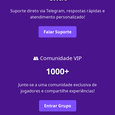
Suporte direto via Telegram, respostas rápidas e
atendimento personalizado!
Falar Suporte
👥 Comunidade VIP
1000+
Junte-se a uma comunidade exclusiva de
jogadores e compartilhe experiências!
Entrar Grupo