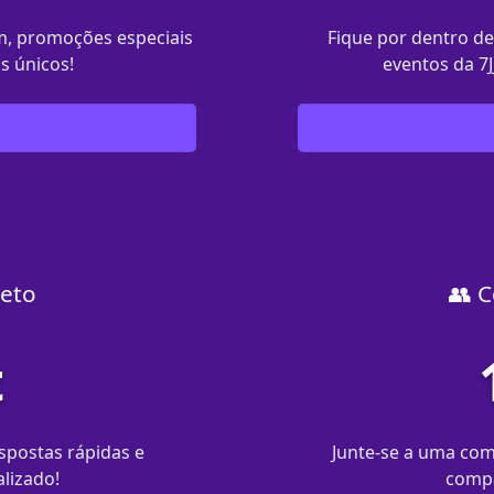
m, promoções especiais
Fique por dentro d
s únicos!
eventos da 7
reto
👥 
t
espostas rápidas e
Junte-se a uma com
lizado!
compa