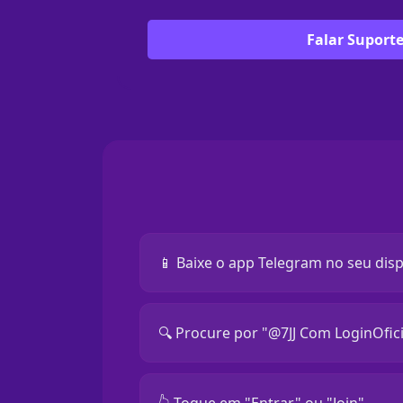
Falar Suport
📱 Baixe o app Telegram no seu disp
🔍 Procure por "@7JJ Com LoginOfici