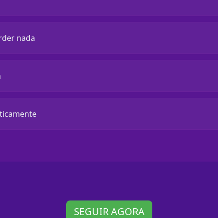
erder nada
a
aticamente
SEGUIR AGORA