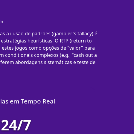
am
s a ilusão de padrões (gambler's fallacy) é
estratégias heurísticas. O RTP (return to
o estes jogos como opções de "valor" para
conditionals complexos (e.g., "cash out a
eferem abordagens sistemáticas e teste de
cias em Tempo Real
24/7