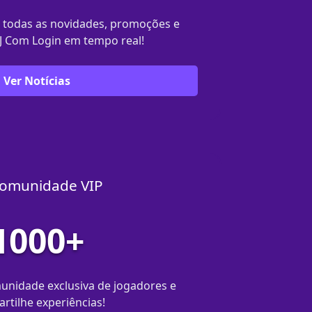
e todas as novidades, promoções e
JJ Com Login em tempo real!
Ver Notícias
Comunidade VIP
1000+
unidade exclusiva de jogadores e
rtilhe experiências!