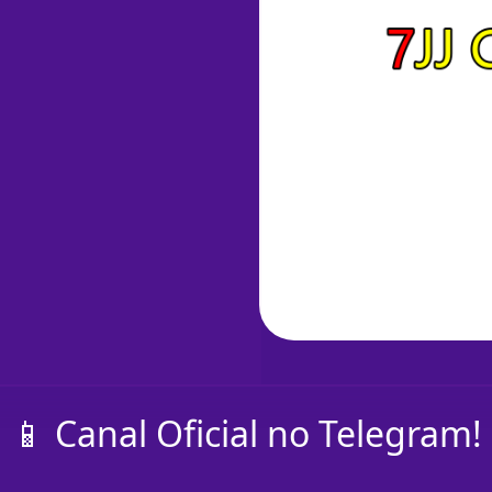
📱 Canal Oficial no Telegram!