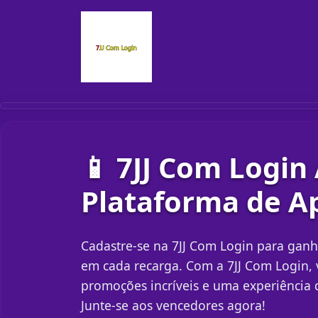
📱 7JJ Com Login
Plataforma de A
Cadastre-se na 7JJ Com Login para ganh
em cada recarga. Com a 7JJ Com Login, 
promoções incríveis e uma experiência d
Junte-se aos vencedores agora!