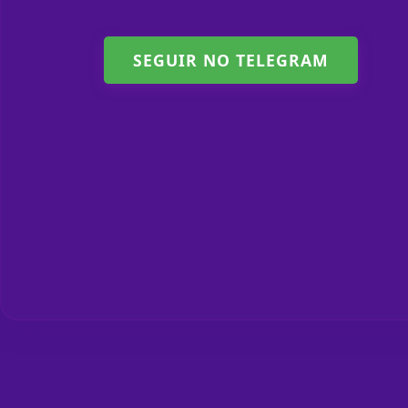
SEGUIR NO TELEGRAM