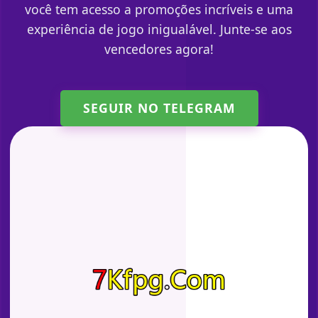
você tem acesso a promoções incríveis e uma
experiência de jogo inigualável. Junte-se aos
vencedores agora!
SEGUIR NO TELEGRAM