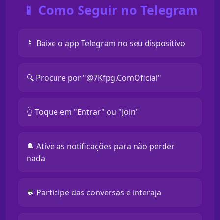
📱 Como Seguir no Telegram
📱 Baixe o app Telegram no seu dispositivo
🔍 Procure por "@7Kfpg.ComOficial"
👆 Toque em "Entrar" ou "Join"
🔔 Ative as notificações para não perder
nada
💬 Participe das conversas e interaja