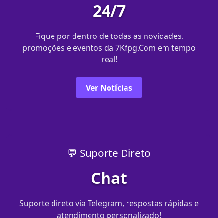
24/7
Fique por dentro de todas as novidades,
promoções e eventos da 7Kfpg.Com em tempo
real!
Ver Notícias
💬 Suporte Direto
Chat
Suporte direto via Telegram, respostas rápidas e
atendimento personalizado!