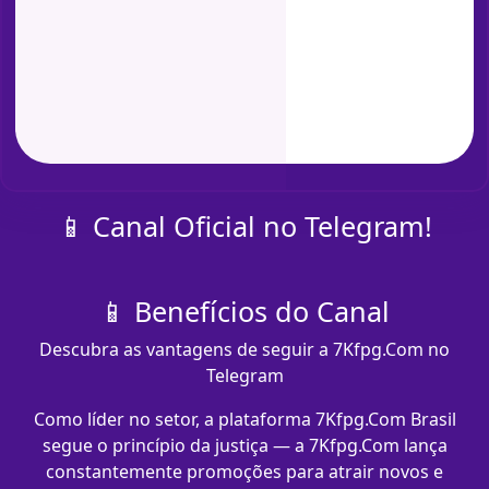
📱 Canal Oficial no Telegram!
📱 Benefícios do Canal
Descubra as vantagens de seguir a 7Kfpg.Com no
Telegram
Como líder no setor, a plataforma 7Kfpg.Com Brasil
segue o princípio da justiça — a 7Kfpg.Com lança
constantemente promoções para atrair novos e