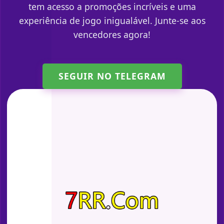
tem acesso a promoções incríveis e uma
experiência de jogo inigualável. Junte-se aos
vencedores agora!
SEGUIR NO TELEGRAM