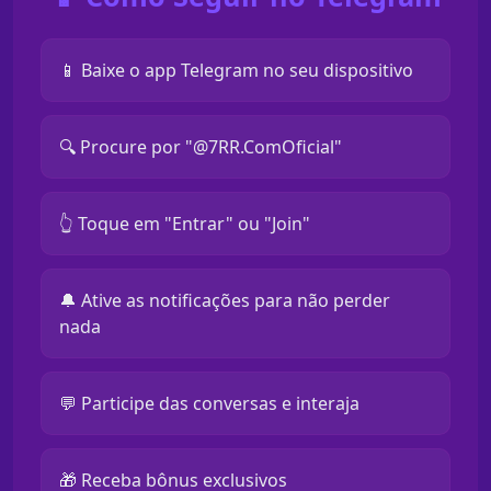
📱 Baixe o app Telegram no seu dispositivo
🔍 Procure por "@7RR.ComOficial"
👆 Toque em "Entrar" ou "Join"
🔔 Ative as notificações para não perder
nada
💬 Participe das conversas e interaja
🎁 Receba bônus exclusivos