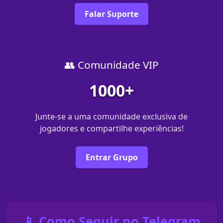
Falar Suporte
👥 Comunidade VIP
1000+
Junte-se a uma comunidade exclusiva de
jogadores e compartilhe experiências!
Entrar Grupo
📱 Como Seguir no Telegram